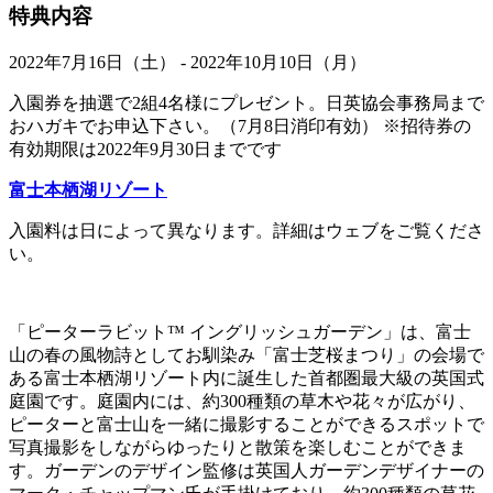
特典内容
2022年7月16日（土） - 2022年10月10日（月）
入園券を抽選で2組4名様にプレゼント。日英協会事務局まで
おハガキでお申込下さい。（7月8日消印有効） ※招待券の
有効期限は2022年9月30日までです
富士本栖湖リゾート
入園料は日によって異なります。詳細はウェブをご覧くださ
い。
「ピーターラビット™ イングリッシュガーデン」は、富士
山の春の風物詩としてお馴染み「富士芝桜まつり」の会場で
ある富士本栖湖リゾート内に誕生した首都圏最大級の英国式
庭園です。庭園内には、約300種類の草木や花々が広がり、
ピーターと富士山を一緒に撮影することができるスポットで
写真撮影をしながらゆったりと散策を楽しむことができま
す。ガーデンのデザイン監修は英国人ガーデンデザイナーの