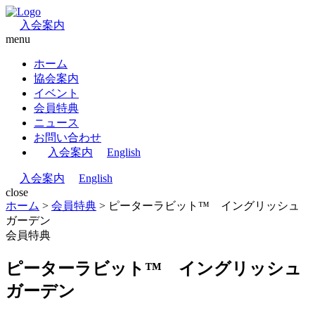
入会案内
menu
ホーム
協会案内
イベント
会員特典
ニュース
お問い合わせ
入会案内
English
入会案内
English
close
ホーム
>
会員特典
>
ピーターラビット™ イングリッシュ
ガーデン
会員特典
ピーターラビット™ イングリッシュ
ガーデン