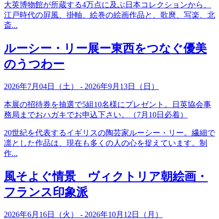
大英博物館が所蔵する4万点に及ぶ日本コレクションから、
江戸時代の屛風、掛軸、絵巻の絵画作品と、歌麿、写楽、北
斎...
ルーシー・リー展ー東西をつなぐ優美
のうつわー
2026年7月04日（土） - 2026年9月13日（日）
本展の招待券を抽選で5組10名様にプレゼント。日英協会事
務局までおハガキでお申込下さい。（7月10日必着）
20世紀を代表するイギリスの陶芸家ルーシー・リー。繊細で
凛とした作品は、現在も多くの人の心を捉えています。制
作...
風そよぐ情景 ヴィクトリア朝絵画・
フランス印象派
2026年6月16日（火） - 2026年10月12日（月）