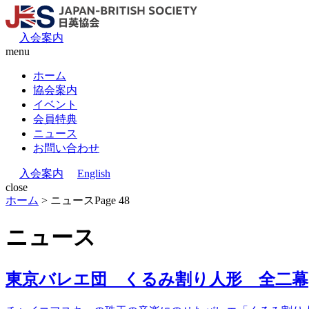
入会案内
menu
ホーム
協会案内
イベント
会員特典
ニュース
お問い合わせ
入会案内
English
close
ホーム
>
ニュース
Page 48
ニュース
東京バレエ団 くるみ割り人形 全二幕