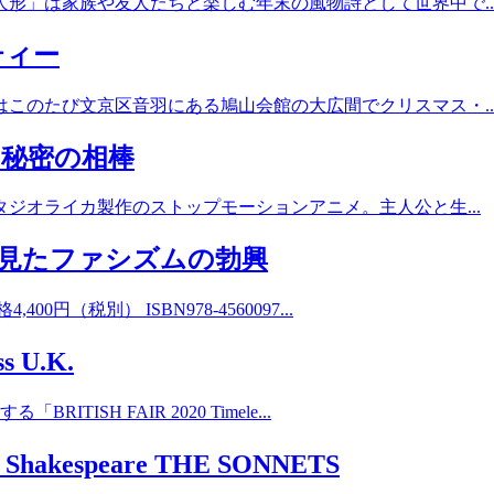
形」は家族や友人たちと楽しむ年末の風物詩として世界中で..
ティー
このたび文京区音羽にある鳩山会館の大広間でクリスマス・..
秘密の相棒
ジオライカ製作のストップモーションアニメ。主人公と生...
が見たファシズムの勃興
税別） ISBN978-4560097...
s U.K.
H FAIR 2020 Timele...
speare THE SONNETS