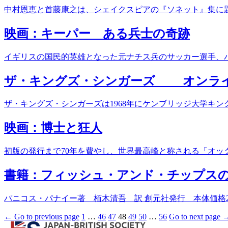
中村恩恵と首藤康之は、シェイクスピアの『ソネット』集に題
映画：キーパー ある兵士の奇跡
イギリスの国民的英雄となった元ナチス兵のサッカー選手、バ
ザ・キングズ・シンガーズ オンライ
ザ・キングズ・シンガーズは1968年にケンブリッジ大学キン
映画：博士と狂人
初版の発行まで70年を費やし、世界最高峰と称される「オック
書籍：フィッシュ・アンド・チップス
パニコス・パナイー著 栢木清吾 訳 創元社発行 本体価格2,400円（税別
← Go to previous page
1
…
46
47
48
49
50
…
56
Go to next page 