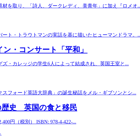
材を取り、「詩人、ダークレディ、美青年」に加え『ロメオ..
ート・トラウトマンの実話を基に描いたヒューマンドラマ。..
ン・コンサート「平和」
グズ・カレッジの学生6人によって結成され、英国王室と...
スフォード英語大辞典」の誕生秘話をメル・ギブソンとシ...
の歴史 英国の食と移民
） ISBN: 978-4-422-...
→