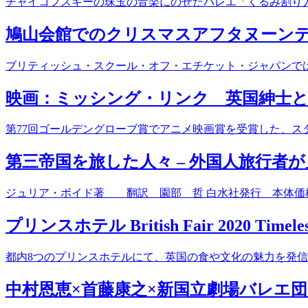
チャイコフスキーの珠玉の音楽にのせたバレエ「くるみ割り人
鳩山会館でのクリスマスアフタヌーン
ブリティッシュ・スクール・オフ・エチケット・ジャパンでは
映画：ミッシング・リンク 英国紳士と
第77回ゴールデングローブ賞でアニメ映画賞を受賞した、スタ
第三帝国を旅した人々 – 外国人旅行者
ジュリア・ボイド著 翻訳 園部 哲 白水社発行 本体価格4,400円（
プリンスホテル British Fair 2020 Timeles
都内8つのプリンスホテルにて、英国の食や文化の魅力を発信する「BRITIS
中村恩恵×首藤康之×新国立劇場バレエ団 Shake