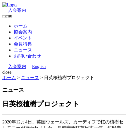
入会案内
menu
ホーム
協会案内
イベント
会員特典
ニュース
お問い合わせ
入会案内
English
close
ホーム
>
ニュース
>
日英桜植樹プロジェクト
ニュース
日英桜植樹プロジェクト
2020年12月4日、英国ウェールズ、カーディフで桜の植樹セ
レモニーが行われました。長嶺安政駐英日本大使、佐野圭