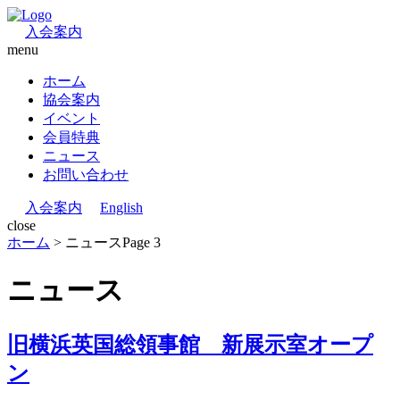
入会案内
menu
ホーム
協会案内
イベント
会員特典
ニュース
お問い合わせ
入会案内
English
close
ホーム
>
ニュース
Page 3
ニュース
旧横浜英国総領事館 新展示室オープ
ン