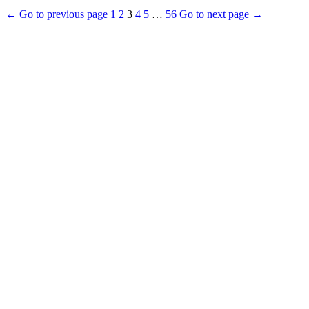
← Go to previous page
1
2
3
4
5
…
56
Go to next page →