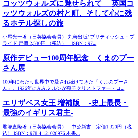
コッツウォルズに魅せられて 英国コ
ッツウォルズの村と町、そして心に残
るホテル探しの旅
小尾光一著（日英協会会員） 丸善出版/ ブリティッシュ・プ
ライド 定価 2,530円 （税込） ISBN：97...
原作デビュー100周年記念 くまのプー
さん展
100年にわたり世界中で愛され続けてきた『くまのプーさ
ん』。1926年にA.A.ミルンが息子クリストファー・ロ...
エリザベス女王 増補版 -史上最長・
最強のイギリス君主-
君塚直隆著（日英協会会員） 中公新書 定価1,320円（税
込） ISBN：978-4-121028976 本書...