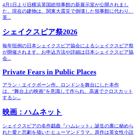
4月1日より旧横浜英国総領事館の新展示室が公開されまし
た。現在の建物は、関東大震災で倒壊した領事館に代わり、
英...
シェイクスピア祭2026
毎年恒例の日本シェイクスピア協会によるシェイクスピア祭
が開催されます。お申込方法や詳細は日本シェイクスピア協
会...
Private Fears in Public Places
アラン・エイクボーン作。ロンドンを舞台にした本作
は、“舞台上の映画”を意識して作られ、高速でクロスカット
するシ...
映画：ハムネット
シェイクスピアの名作戯曲『ハムレット』誕生の裏に秘めら
れた愛と悲劇を描いたヒューマンドラマ。原作は英女性小説