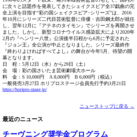
に次々と話題作を発表してきたシェイクスピア全37戯曲の完
全上演を目指す“彩の国シェイクスピア･シリーズ”は、2016
年10月にシリーズ二代目芸術監督に俳優・吉田鋼太郎が就任
し、翌年12月に『アテネのタイモン』でシリーズを再開させ
ました。しかし、新型コロナウイルス感染拡大により2020年
2月の『ヘンリー八世』公演後半日程から6月に予定された
『ジョン王』全公演が中止となりました。シリーズ最終作
『終わりよければすべてよし』の舞台が今年5月、待望の開
幕となります。
日 程：5月12日（水）から29日（土）
会 場：彩の国さいたま芸術劇場大ホール
料 金：S 10,000円 A 8,000円 B 6,000円（税込）
一般発売3月27日 ホリプロステージ会員先行予約3月21日
https://horipro-stage.jp/
ニューストップに戻る →
最近のニュース
チーヴニング奨学金プログラム