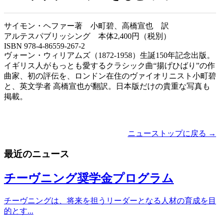
サイモン・ヘファー著 小町碧、高橋宣也 訳
アルテスパブリッシング 本体2,400円（税別）
ISBN 978-4-86559-267-2
ヴォーン・ウィリアムズ（1872-1958）生誕150年記念出版。
イギリス人がもっとも愛するクラシック曲“揚げひばり”の作
曲家、初の評伝を、ロンドン在住のヴァイオリニスト小町碧
と、英文学者 高橋宣也が翻訳。日本版だけの貴重な写真も
掲載。
ニューストップに戻る →
最近のニュース
チーヴニング奨学金プログラム
チーヴニングは、将来を担うリーダーとなる人材の育成を目
的とす...