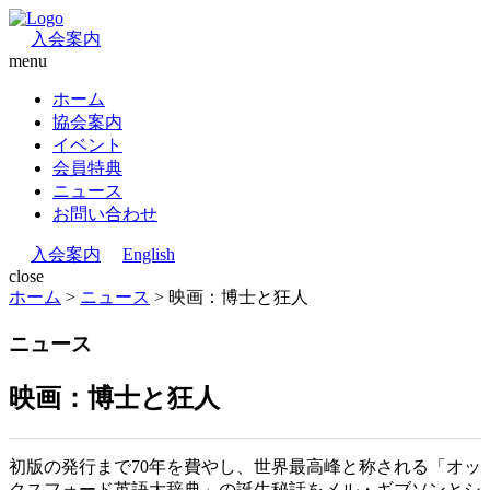
入会案内
menu
ホーム
協会案内
イベント
会員特典
ニュース
お問い合わせ
入会案内
English
close
ホーム
>
ニュース
>
映画：博士と狂人
ニュース
映画：博士と狂人
初版の発行まで70年を費やし、世界最高峰と称される「オッ
クスフォード英語大辞典」の誕生秘話をメル・ギブソンとシ