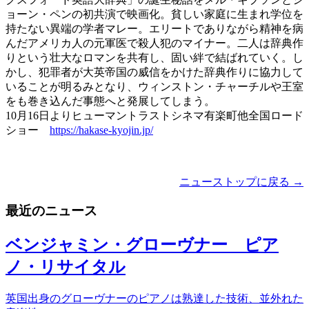
ョーン・ペンの初共演で映画化。貧しい家庭に生まれ学位を
持たない異端の学者マレー。エリートでありながら精神を病
んだアメリカ人の元軍医で殺人犯のマイナー。二人は辞典作
りという壮大なロマンを共有し、固い絆で結ばれていく。し
かし、犯罪者が大英帝国の威信をかけた辞典作りに協力して
いることが明るみとなり、ウィンストン・チャーチルや王室
をも巻き込んだ事態へと発展してしまう。
10月16日よりヒューマントラストシネマ有楽町他全国ロード
ショー
https://hakase-kyojin.jp/
ニューストップに戻る →
最近のニュース
ベンジャミン・グローヴナー ピア
ノ・リサイタル
英国出身のグローヴナーのピアノは熟達した技術、並外れた