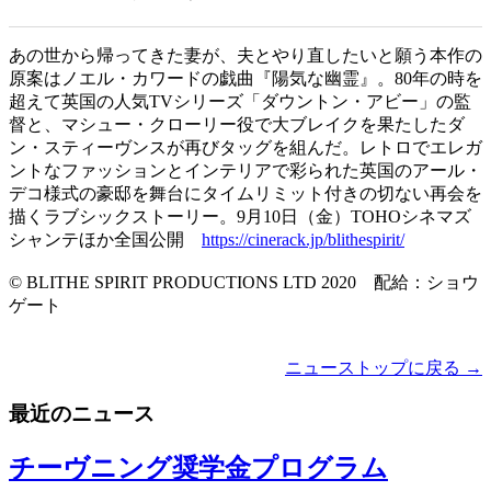
あの世から帰ってきた妻が、夫とやり直したいと願う本作の
原案はノエル・カワードの戯曲『陽気な幽霊』。80年の時を
超えて英国の人気TVシリーズ「ダウントン・アビー」の監
督と、マシュー・クローリー役で大ブレイクを果たしたダ
ン・スティーヴンスが再びタッグを組んだ。レトロでエレガ
ントなファッションとインテリアで彩られた英国のアール・
デコ様式の豪邸を舞台にタイムリミット付きの切ない再会を
描くラブシックストーリー。9月10日（金）TOHOシネマズ
シャンテほか全国公開
https://cinerack.jp/blithespirit/
© BLITHE SPIRIT PRODUCTIONS LTD 2020 配給：ショウ
ゲート
ニューストップに戻る →
最近のニュース
チーヴニング奨学金プログラム