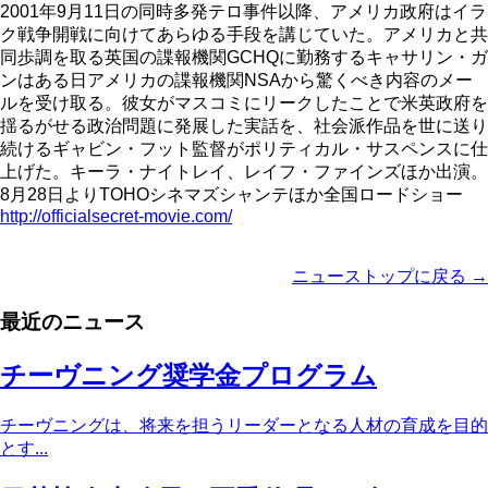
2001年9月11日の同時多発テロ事件以降、アメリカ政府はイラ
ク戦争開戦に向けてあらゆる手段を講じていた。アメリカと共
同歩調を取る英国の諜報機関GCHQに勤務するキャサリン・ガ
ンはある日アメリカの諜報機関NSAから驚くべき内容のメー
ルを受け取る。彼女がマスコミにリークしたことで米英政府を
揺るがせる政治問題に発展した実話を、社会派作品を世に送り
続けるギャビン・フット監督がポリティカル・サスペンスに仕
上げた。キーラ・ナイトレイ、レイフ・ファインズほか出演。
8月28日よりTOHOシネマズシャンテほか全国ロードショー
http://officialsecret-movie.com/
ニューストップに戻る →
最近のニュース
チーヴニング奨学金プログラム
チーヴニングは、将来を担うリーダーとなる人材の育成を目的
とす...