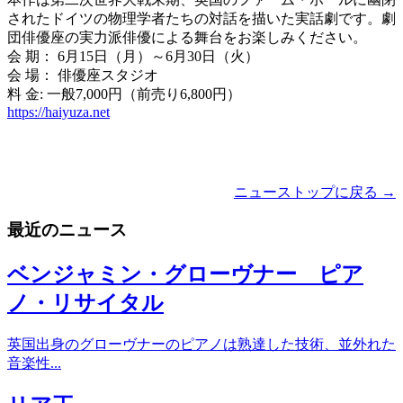
されたドイツの物理学者たちの対話を描いた実話劇です。劇
団俳優座の実力派俳優による舞台をお楽しみください。
会 期： 6月15日（月）～6月30日（火）
会 場： 俳優座スタジオ
料 金: 一般7,000円（前売り6,800円）
https://haiyuza.net
ニューストップに戻る →
最近のニュース
ベンジャミン・グローヴナー ピア
ノ・リサイタル
英国出身のグローヴナーのピアノは熟達した技術、並外れた
音楽性...