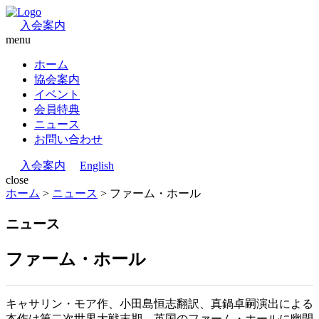
入会案内
menu
ホーム
協会案内
イベント
会員特典
ニュース
お問い合わせ
入会案内
English
close
ホーム
>
ニュース
>
ファーム・ホール
ニュース
ファーム・ホール
キャサリン・モア作、小田島恒志翻訳、真鍋卓嗣演出による
本作は第二次世界大戦末期、英国のファーム・ホールに幽閉