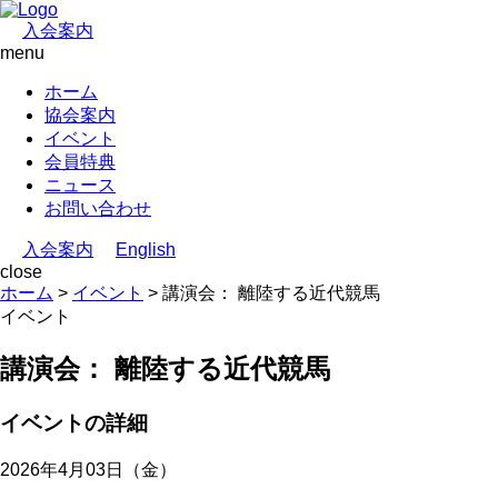
入会案内
menu
ホーム
協会案内
イベント
会員特典
ニュース
お問い合わせ
入会案内
English
close
ホーム
>
イベント
>
講演会： 離陸する近代競馬
イベント
講演会： 離陸する近代競馬
イベントの詳細
2026年4月03日（金）