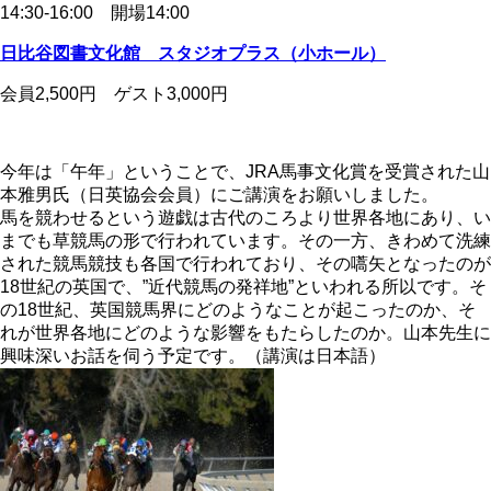
14:30-16:00 開場14:00
日比谷図書文化館 スタジオプラス（小ホール）
会員2,500円 ゲスト3,000円
今年は「午年」ということで、JRA馬事文化賞を受賞された山
本雅男氏（日英協会会員）にご講演をお願いしました。
馬を競わせるという遊戯は古代のころより世界各地にあり、い
までも草競馬の形で行われています。その一方、きわめて洗練
された競馬競技も各国で行われており、その嚆矢となったのが
18世紀の英国で、”近代競馬の発祥地”といわれる所以です。そ
の18世紀、英国競馬界にどのようなことが起こったのか、そ
れが世界各地にどのような影響をもたらしたのか。山本先生に
興味深いお話を伺う予定です。（講演は日本語）