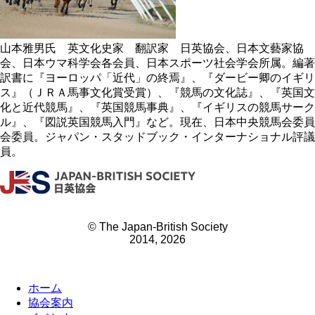
山本雅男氏 英文化史家 翻訳家 日英協会、日本文藝家協
会、日本ウマ科学会各会員、日本スポーツ社会学会所属。編著
訳書に『ヨーロッパ「近代」の終焉』、『ダービー卿のイギリ
ス』（ＪＲＡ馬事文化賞受賞）、『競馬の文化誌』、『英国文
化と近代競馬』、『英国競馬事典』、『イギリスの競馬サーク
ル』、『図説英国競馬入門』など。現在、日本中央競馬会委員
会委員。ジャパン・スタッドブック・インターナショナル評議
員。
© The Japan-British Society
2014, 2026
ホーム
協会案内