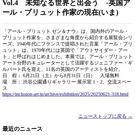
Vol.4 未知なる世界と出会う -英国ア
ール・ブリュット作家の現在(いま)
「アール・ブリュット ゼン＆ナウ」は、国内外のアール・
ブリュット作家を、さまざまな角度から紹介する展覧会シリ
ーズ。1940年代にフランスで提唱された言葉「アール・ブリ
ュット」は、1970年代には英国で「アウトサイダー・アー
ト」と呼ばれはじめました。本展では、アール・ブリュット
アート分野のキュレーターとして活躍するジェニファー・ギ
ルバート氏を迎え、11名の英国のアーティストを紹介。
日 程： 6月21日（土）から8月31日（日） 入場無料
場 所： 渋谷公園通りギャラリー 展示室 1・2、交流スペー
ス
https://inclusion-art.jp/archive/exhibition/2025/20250621-318.html
ニューストップに戻る →
最近のニュース