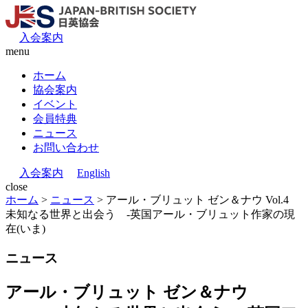
入会案内
menu
ホーム
協会案内
イベント
会員特典
ニュース
お問い合わせ
入会案内
English
close
ホーム
>
ニュース
>
アール・ブリュット ゼン＆ナウ Vol.4
未知なる世界と出会う -英国アール・ブリュット作家の現
在(いま)
ニュース
アール・ブリュット ゼン＆ナウ